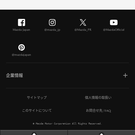
Mazda Japan
@mazda_jp
@Mazda_PR
@MazdaOfficial
@mazdajapan
企業情報
マツダについて
サイトマップ
個人情報の取扱い
このサイトについて
お問合せ先/FAQ
ひとを想う価値創造
© Mazda Motor Corporation All Rights Reserved.
MAZDA MIRAI BASE