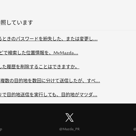
参照しています
するときのパスワードを紛失した、または変更し...
などで検索した位置情報を、MyMazda...
信した履歴を削除することはできますか。
ら複数の目的地を数回に分けて送信したが、すべ...
プリで目的地送信を実行しても、目的地がマツダ...
p
@Mazda_PR
@