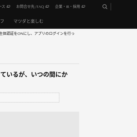
ース
お問合せ先/FAQ
企業・IR・採用
イフ
マツダと楽しむ
から生体認証をONにし、アプリのログインを行っ
っているが、いつの間にか