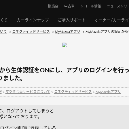
販売店
中古車
リコール情報
ニュースリリ
くり
カーラインナップ
ご購入サポート
オーナー/カーラ
いて
>
コネクティッドサービス
>
MyMazdaアプリ
>
MyMazdaアプリの設定
設定から生体認証をONにし、アプリのログインを行
りました。
択
>
マツダ会員サービスについて
>
コネクティッドサービス
>
MyMazdaアプリ
際に、ログアウトしてしまうと
仕様となっております。
ログイン画面に登録している