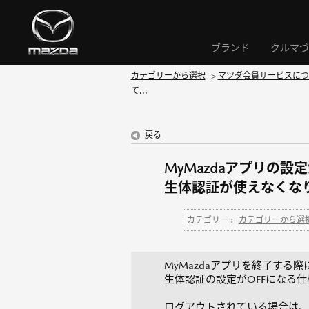
ブランド
クルマづ
カテゴリーから選択
>
マツダ会員サービスにつ
て...
戻る
MyMazdaアプリの
生体認証が使えなくな
カテゴリー :
カテゴリーから選
MyMazdaアプリを終了する
生体認証の設定がOFFになる
ログアウトされている場合は、