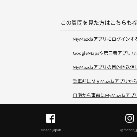
この質問を見た方はこちらも
MyMazdaアプリにログイン
GoogleMapsや第三者アプリ
MyMazdaアプリの目的地送
乗車前にＭｙMazdaアプリか
自宅から事前にMyMazdaア
Mazda Japan
@mazda_j