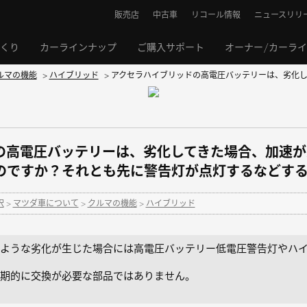
販売店
中古車
リコール情報
ニュースリリ
くり
カーラインナップ
ご購入サポート
オーナー/カーラ
ルマの機能
>
ハイブリッド
>
アクセラハイブリッドの高電圧バッテリーは、劣化して
の高電圧バッテリーは、劣化してきた場合、加速が
のですか？それとも先に警告灯が点灯するなどす
択
>
マツダ車について
>
クルマの機能
>
ハイブリッド
ような劣化が生じた場合には高電圧バッテリー低電圧警告灯やハ
期的に交換が必要な部品ではありません。