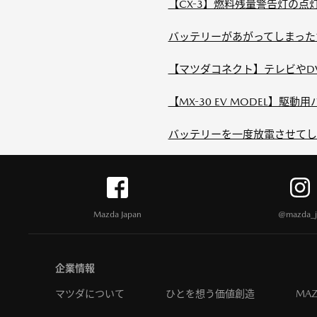
【CX-3】燃料残量警告灯の点
バッテリーがあがってしまった
【マツダコネクト】テレビやD
【MX-30 EV MODEL】駆
バッテリーを一度放電させてし
Mazda Japan
@mazda_j
企業情報
マツダについて
ひとを想う価値創造
MAZ