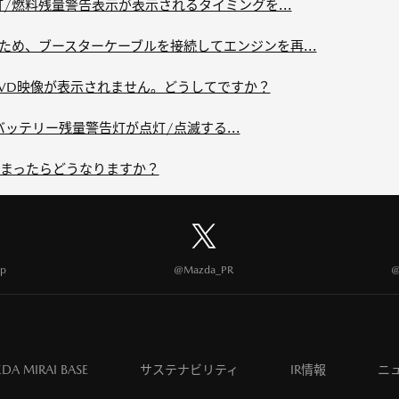
灯/燃料残量警告表示が表示されるタイミングを...
ため、ブースターケーブルを接続してエンジンを再...
VD映像が表示されません。どうしてですか？
動用バッテリー残量警告灯が点灯/点滅する...
まったらどうなりますか？
p
@Mazda_PR
@
DA MIRAI BASE
サステナビリティ
IR情報
ニ