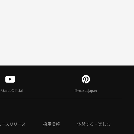
MazdaOfficial
@mazdajapan
ュースリリース
採用情報
体験する・楽しむ