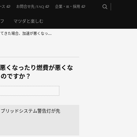
ース
お問合せ先/FAQ
企業・IR・採用
イフ
マツダと楽しむ
きた場合、加速が悪くなっ...
悪くなったり燃費が悪くな
るのですか？
イブリッドシステム警告灯が先