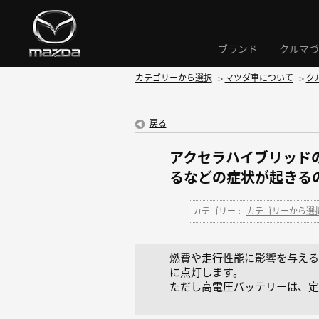
ブランド
クルマづ
カテゴリーから選択
>
マツダ車について
>
ク
戻る
アクセラハイブリッド
るなどの症状が起きる
カテゴリー :
カテゴリーから選
燃費や走行性能に影響を与える
に点灯します。
ただし高電圧バッテリーは、定