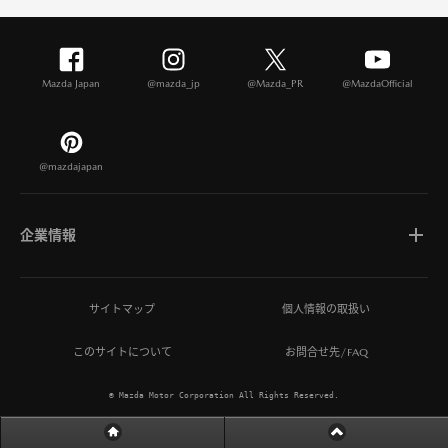
Mazda Japan
@mazda_jp
@Mazda_PR
@MazdaOfficial
@mazdajapan
企業情報
マツダについて
サイトマップ
個人情報の取扱い
このサイトについて
お問合せ先/FAQ
ひとを想う価値創造
© Mazda Motor Corporation All Rights Reserved.
MAZDA MIRAI BASE