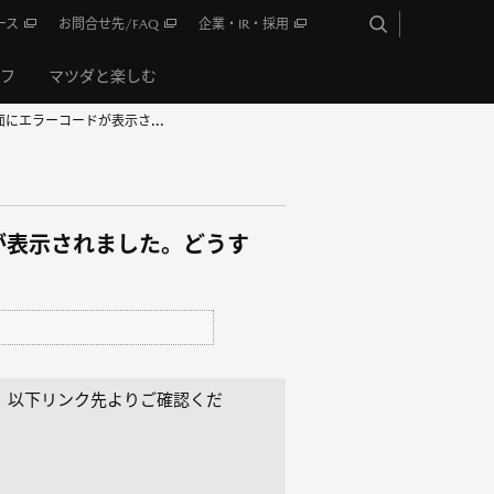
ース
お問合せ先/FAQ
企業・IR・採用
イフ
マツダと楽しむ
にエラーコードが表示さ...
が表示されました。どうす
、以下リンク先よりご確認くだ