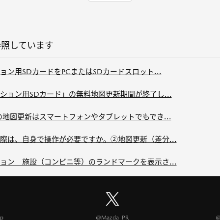
参照しています
ン用SDカードをPCまたはSDカードスロット...
ョン用SDカード」の無料地図更新期間が終了し...
地図更新はスマートフォンやタブレットでもでき...
際は、自身で操作が必要ですか。②地図更新（差分...
ョン 施設（コンビニ等）のランドマークを表示さ...
p
@Mazda_PR
@