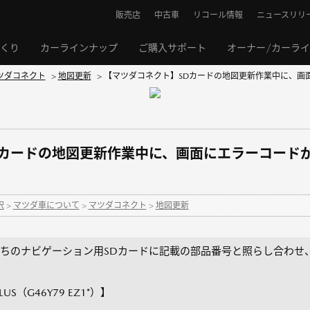
販売店
中古車
リコール情報
ニュースリリ
くり
カーラインナップ
ご購入サポート
オーナー/カーラ
ツダコネクト
>
地図更新
>
【マツダコネクト】SDカードの地図更新作業中に、画面
Dカードの地図更新作業中に、画面にエラーコード
択
>
マツダ車について
>
マツダコネクト
>
地図更新
ちのナビゲーション用SDカードに記載の部品番号と照らし合わせ
（G46Y79 EZ1*）】