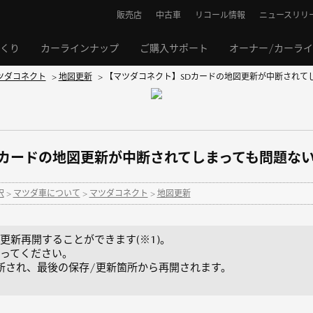
販売店
中古車
リコール情報
ニュースリリ
くり
カーラインナップ
ご購入サポート
オーナー/カーラ
ツダコネクト
>
地図更新
>
【マツダコネクト】SDカードの地図更新が中断されて
Dカードの地図更新が中断されてしまっても問題な
択
>
マツダ車について
>
マツダコネクト
>
地図更新
更新再開することができます(※1)。
ってください。
更新され、最後の保存/更新箇所から再開されます。