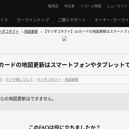
販売店
中古車
リコール情報
ニュースリリ
くり
カーラインナップ
ご購入サポート
オーナー/カーラ
ツダコネクト
>
地図更新
>
【マツダコネクト】SDカードの地図更新はスマートフォ
Dカードの地図更新はスマートフォンやタブレット
択
>
マツダ車について
>
マツダコネクト
>
地図更新
らの地図更新はできません。
このFAQは役に立ちましたか？