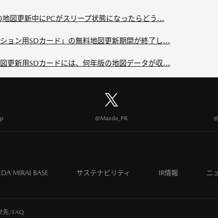
地図更新中にPCがスリープ状態になったらどう...
ョン用SDカード」の無料地図更新期間が終了し...
更新用SDカードには、何年版の地図データが収...
p
@Mazda_PR
@
DA MIRAI BASE
サステナビリティ
IR情報
ニ
先/FAQ