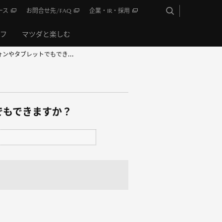
ース
お問合せ先/FAQ
企業・IR・採用
イフ
マツダと楽しむ
ンやタブレットでもでき...
でもできますか？