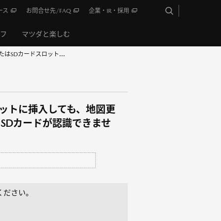
ース
お問合せ先/FAQ
企業・IR・採用
イフ
マツダと楽しむ
はSDカードスロット...
ロットに挿入しても、地図更
SDカードが認識できませ
？
ください。