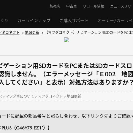
販売店
中古車
リコール情報
ニュースリリ
くり
カーラインナップ
ご購入サポート
オーナー/カーラ
ツダコネクト
>
地図更新
>
【マツダコネクト】ナビゲーション用SDカードをPCまた
ゲーション用SDカードをPCまたはSDカードス
認識しません。（エラーメッセージ「Ｅ002 地図
挿入してください」と表示）対処方法はありますか
択
>
マツダ車について
>
マツダコネクト
>
地図更新
カードに記載の部品番号と照らし合わせ、以下リンク先よりご確認
S（G46Y79 EZ1*）】