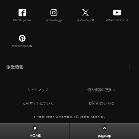
Mazda Japan
@mazda_jp
@Mazda_PR
@MazdaOfficial
@mazdajapan
企業情報
マツダについて
サイトマップ
個人情報の取扱い
このサイトについて
お問合せ先/FAQ
ひとを想う価値創造
© Mazda Motor Corporation All Rights Reserved.
MAZDA MIRAI BASE
HOME
pagetop
サステナビリティ