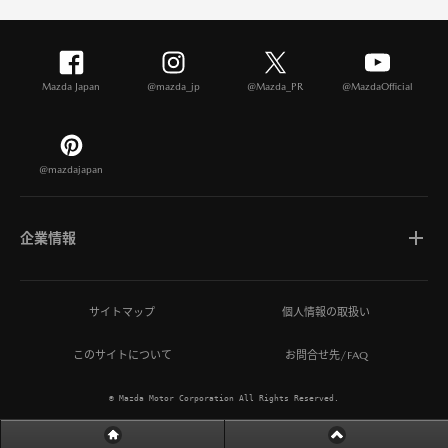
Mazda Japan
@mazda_jp
@Mazda_PR
@MazdaOfficial
@mazdajapan
企業情報
マツダについて
サイトマップ
個人情報の取扱い
このサイトについて
お問合せ先/FAQ
ひとを想う価値創造
© Mazda Motor Corporation All Rights Reserved.
MAZDA MIRAI BASE