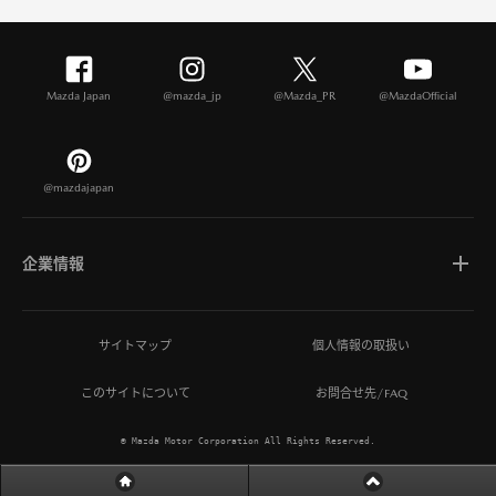
Mazda Japan
@mazda_jp
@Mazda_PR
@MazdaOfficial
@mazdajapan
企業情報
マツダについて
サイトマップ
個人情報の取扱い
このサイトについて
お問合せ先/FAQ
ひとを想う価値創造
© Mazda Motor Corporation All Rights Reserved.
MAZDA MIRAI BASE