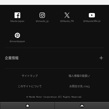
Mazda Japan
@mazda_jp
@Mazda_PR
@MazdaOfficial
@mazdajapan
企業情報
マツダについて
サイトマップ
個人情報の取扱い
このサイトについて
お問合せ先/FAQ
ひとを想う価値創造
© Mazda Motor Corporation All Rights Reserved.
MAZDA MIRAI BASE