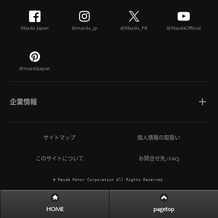
Mazda Japan
@mazda_jp
@Mazda_PR
@MazdaOfficial
@mazdajapan
企業情報
マツダについて
サイトマップ
個人情報の取扱い
このサイトについて
お問合せ先/FAQ
ひとを想う価値創造
© Mazda Motor Corporation All Rights Reserved.
MAZDA MIRAI BASE
HOME
pagetop
サステナビリティ