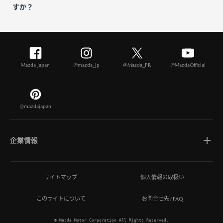
すか？
Mazda Japan
@mazda_jp
@Mazda_PR
@MazdaOfficial
@mazdajapan
企業情報
マツダについて
サイトマップ
個人情報の取扱い
このサイトについて
お問合せ先/FAQ
ひとを想う価値創造
© Mazda Motor Corporation All Rights Reserved.