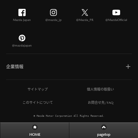
Mazda Japan
@mazda_jp
@Mazda_PR
@MazdaOfficial
@mazdajapan
企業情報
マツダについて
サイトマップ
個人情報の取扱い
このサイトについて
お問合せ先/FAQ
ひとを想う価値創造
© Mazda Motor Corporation All Rights Reserved.
MAZDA MIRAI BASE
HOME
pagetop
サステナビリティ