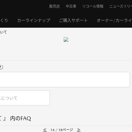
販売店
中古車
リコール情報
ニュースリリ
くり
カーラインナップ
ご購入サポート
オーナー/カーラ
いて
』 内のFAQ
≪
14 / 18ページ
≫