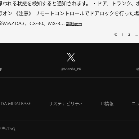
思われる状態を検知すると通知されます。 ・ドア、トランク、
源オン 《注意》 リモートコントロールでドアロックを行った
ZDA3、CX-30、MX-3...
詳細表示
≪
1
2
…
p
@Mazda_PR
@
DA MIRAI BASE
サステナビリティ
IR情報
ニ
先/FAQ