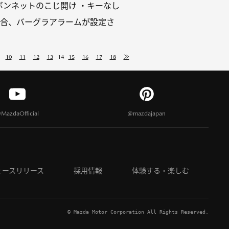
ボンネットのこじ開け ・キーなし
場合、バーグラアラームが設定さ
10
11
12
13
14
15
16
17
18
≫
MazdaOfficial
@mazdajapan
ュースリリース
採用情報
体験する・楽しむ
© Mazda Motor Corporation All Rights Reserved.