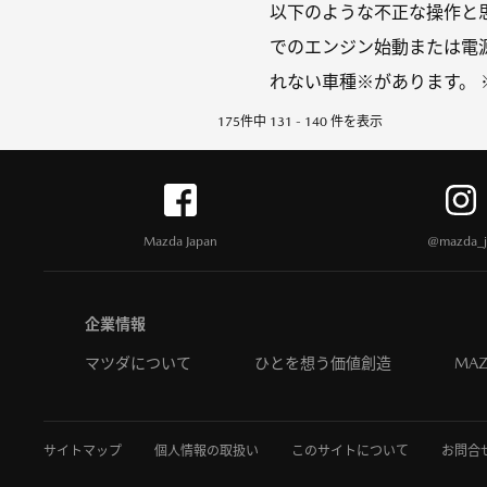
以下のような不正な操作と
でのエンジン始動または電
れない車種※があります。 ※MA
175件中 131 - 140 件を表示
Mazda Japan
@mazda_j
企業情報
マツダについて
ひとを想う価値創造
MAZ
サイトマップ
個人情報の取扱い
このサイトについて
お問合せ