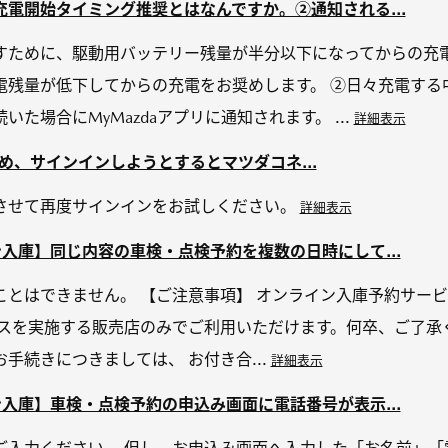
電開始タイミング推奨とはなんですか。②通知される...
すために、駆動用バッテリー残量が半分以下になってからの充
電残量が低下してからの充電をお奨めします。 ②日々充電する
た場合にMyMazdaアプリに通知されます。 ...
詳細表示
するため、サインインしようとするとマツダコネ...
させて再度サインインをお試しください。
詳細表示
入庫】同じ内容の車検・点検予約を複数の日時にして...
ことはできません。 【ご注意事項】 オンライン入庫予約サー
ビスを実施する販売店のみでご利用いただけます。何卒、ご了承
手続きにつきましては、 お付き合...
詳細表示
入庫】車検・点検予約の申込み画面に電話番号が表示...