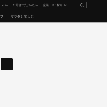
ース
お問合せ先/FAQ
企業・IR・採用
イフ
マツダと楽しむ