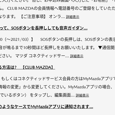
入力ください。 但し、お申込み画面へ入力した「お名前」「電話
。 CLUB MAZDAの会員情報へ電話番号のご登録をしてい
ます。 【ご注意事項】 オンラ...
詳細表示
従って、SOSボタンを長押ししても音声ガイダン...
-30（～2021/03）】 SOSボタンの長押しは、SOSボタン
音が鳴るまで10秒間ほど長押しをお願いいたします。 ▼通信
さい。 マツダ コネクティッドサー...
詳細表示
法は? 【CLUB MAZDA】
イト、もしくはコネクティッドサービス会員の方はMyMazdaアプリで
情報の変更」から変更してください。MyMazdaアプリの場合
でいるボタン） をタップし、編集画面...
詳細表示
うなケースでMyMazdaアプリに通知されます...