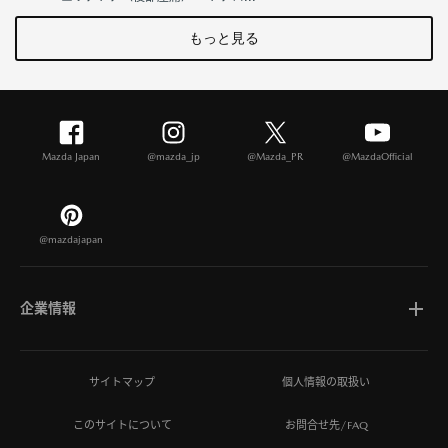
もっと見る
Mazda Japan
@mazda_jp
@Mazda_PR
@MazdaOfficial
@mazdajapan
企業情報
マツダについて
サイトマップ
個人情報の取扱い
このサイトについて
お問合せ先/FAQ
ひとを想う価値創造