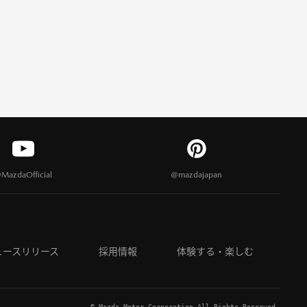
MazdaOfficial
@mazdajapan
ュースリリース
採用情報
体験する・楽しむ
© Mazda Motor Corporation All Rights Reserved.