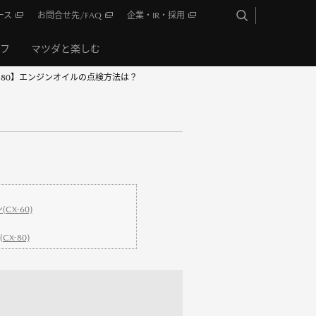
ース
お問合せ先/FAQ
企業・IR・採用
イフ
マツダと楽しむ
CX-80】エンジンオイルの点検方法は？
CX-60)
X-80)