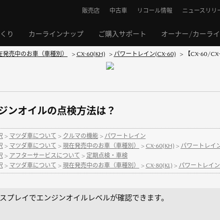
販売店
中古車
リコール情報
ニュースリリ
くり
カーラインナップ
ご購入サポート
オーナー/カーラ
在発売中のお車（車種別）
>
CX-60(KH)
>
パワートレイン(CX-60)
>
【CX-60/
】エンジンオイルの点検方法は？
択
>
マツダ車について
>
クルマの機能
>
パワートレイン
択
>
マツダ車について
>
現在発売中のお車（車種別）
>
CX-60(KH)
>
パワートレイン(
択
>
アフターサービスについて
>
定期点検・車検
択
>
マツダ車について
>
現在発売中のお車（車種別）
>
CX-80(KL)
>
パワートレイン(C
スプレイでエンジンオイルレベルが確認できます。