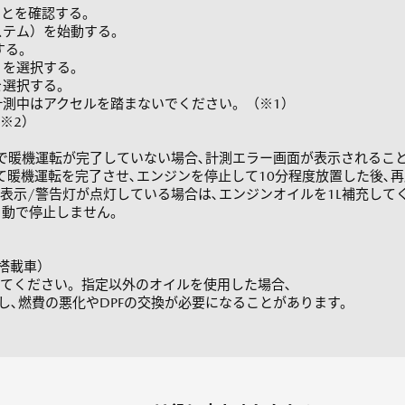
ことを確認する。
ステム）を始動する。
択する。
」を選択する。
を選択する。
。計測中はアクセルを踏まないでください。（※1）
（※2）
で暖機運転が完了していない場合､計測エラー画⾯が表⽰されるこ
機運転を完了させ､エンジンを停⽌して10分程度放置した後､再
⽰/警告灯が点灯している場合は､エンジンオイルを1L補充して
⾃動で停⽌しません。
-D搭載車）
てください。指定以外のオイルを使⽤した場合､
し､燃費の悪化やDPFの交換が必要になることがあります。