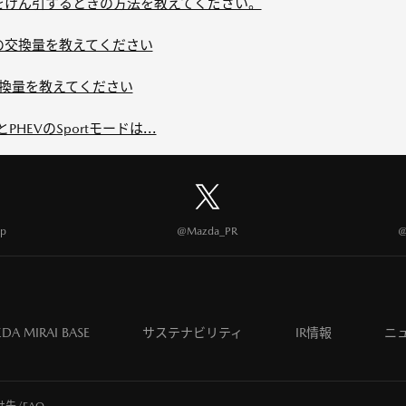
た車をけん引するときの方法を教えてください。
ルの交換量を教えてください
交換量を教えてください
DとPHEVのSportモードは...
p
@Mazda_PR
@
DA MIRAI BASE
サステナビリティ
IR情報
ニ