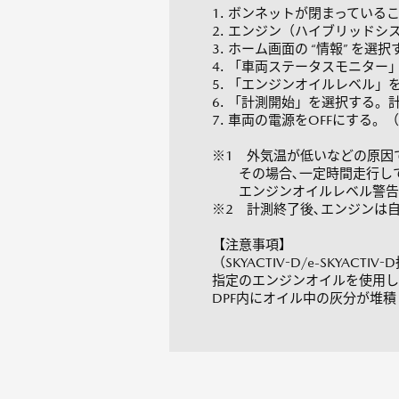
1. ボンネットが閉まっている
2. エンジン（ハイブリッドシ
3. ホーム画⾯の “情報” を選
4. 「⾞両ステータスモニター
5. 「エンジンオイルレベル」
6. 「計測開始」を選択する
7. ⾞両の電源をOFFにする。
※1 外気温が低いなどの原因
その場合､⼀定時間⾛⾏して暖
エンジンオイルレベル警告表
※2 計測終了後､エンジンは
【注意事項】
（SKYACTIV-D/e-SKYACTIV
指定のエンジンオイルを使⽤し
DPF内にオイル中の灰分が堆積