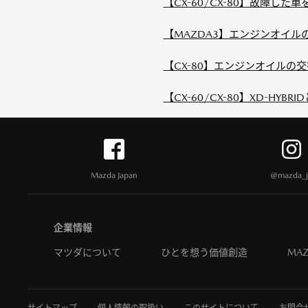
【CX-60/CX-80】故障し
【MAZDA3】エンジンオイ
【CX-80】エンジンオイルの
【CX-60/CX-80】XD-HYBRI
Mazda Japan
@mazda_j
企業情報
マツダについて
ひとを想う価値創造
MAZ