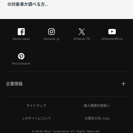
の対象車か調べる方...
Mazda Japan
@mazda_jp
@Mazda_PR
@MazdaOfficial
@mazdajapan
企業情報
マツダについて
サイトマップ
個人情報の取扱い
このサイトについて
お問合せ先/FAQ
ひとを想う価値創造
© Mazda Motor Corporation All Rights Reserved.