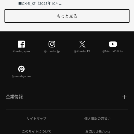
■CX-5_KF（2025年10月...
もっと見る
Mazda Japan
@mazda_jp
@Mazda_PR
@MazdaOfficial
@mazdajapan
企業情報
マツダについて
サイトマップ
個人情報の取扱い
このサイトについて
お問合せ先/FAQ
ひとを想う価値創造